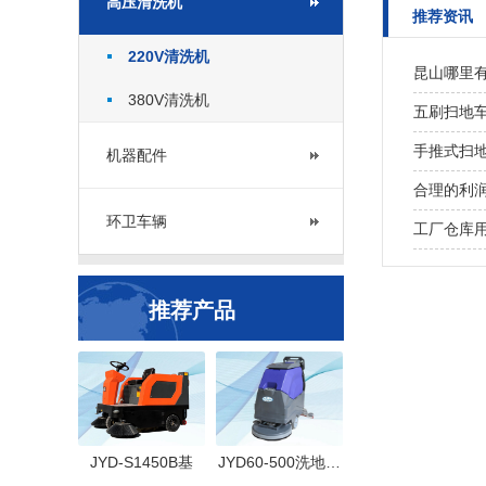
高压清洗机
推荐资讯
220V清洗机
昆山哪里
380V清洗机
五刷扫地
手推式扫
机器配件
合理的利
环卫车辆
工厂仓库
推荐产品
JYD-S1450B基
JYD60-500洗地…